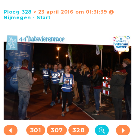
Ploeg 328
> 23 april 2016 om 01:31:39 @
Nijmegen - Start
301
307
328