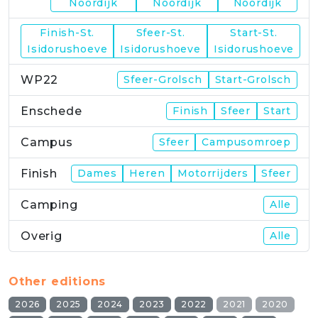
Noordijk
Noordijk
Noordijk
Finish-St.
Sfeer-St.
Start-St.
WP21
Isidorushoeve
Isidorushoeve
Isidorushoeve
WP22
Sfeer-Grolsch
Start-Grolsch
Enschede
Finish
Sfeer
Start
Campus
Sfeer
Campusomroep
Finish
Dames
Heren
Motorrijders
Sfeer
Camping
Alle
Overig
Alle
Other editions
2026
2025
2024
2023
2022
2021
2020