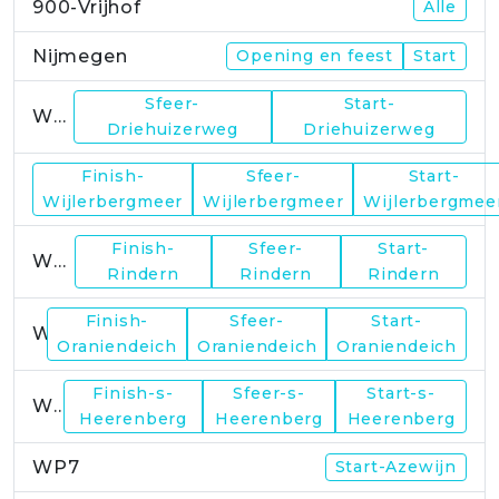
900-Vrijhof
Alle
Nijmegen
Opening en feest
Start
Sfeer-
Start-
WP1
Driehuizerweg
Driehuizerweg
Finish-
Sfeer-
Start-
WP2
Wijlerbergmeer
Wijlerbergmeer
Wijlerbergmee
Finish-
Sfeer-
Start-
WP4
Rindern
Rindern
Rindern
Finish-
Sfeer-
Start-
WP5
Oraniendeich
Oraniendeich
Oraniendeich
Finish-s-
Sfeer-s-
Start-s-
WP6
Heerenberg
Heerenberg
Heerenberg
WP7
Start-Azewijn