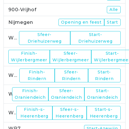
900-Vrijhof
Alle
Nijmegen
Opening en feest
Start
Sfeer-
Start-
WP1
Driehuizerweg
Driehuizerweg
Finish-
Sfeer-
Start-
WP2
Wijlerbergmeer
Wijlerbergmeer
Wijlerbergmee
Finish-
Sfeer-
Start-
WP4
Rindern
Rindern
Rindern
Finish-
Sfeer-
Start-
WP5
Oraniendeich
Oraniendeich
Oraniendeich
Finish-s-
Sfeer-s-
Start-s-
WP6
Heerenberg
Heerenberg
Heerenberg
WP7
Start-Azewijn