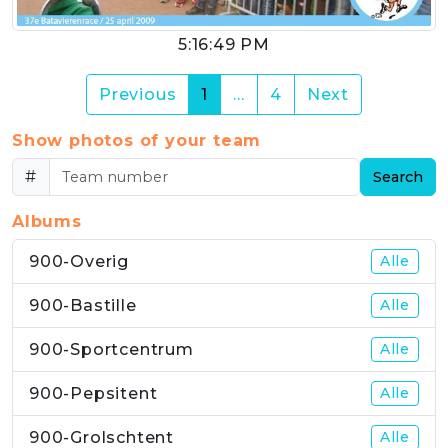
5:16:49 PM
(current)
Previous
1
…
4
Next
Show photos of your team
#
Search
Albums
900-Overig
Alle
900-Bastille
Alle
900-Sportcentrum
Alle
900-Pepsitent
Alle
900-Grolschtent
Alle