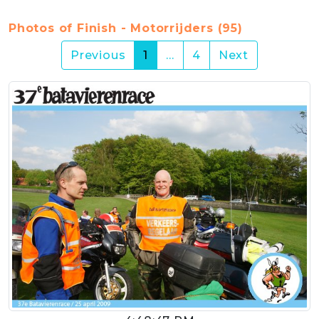
Photos of Finish - Motorrijders (95)
(current)
Previous
1
…
4
Next