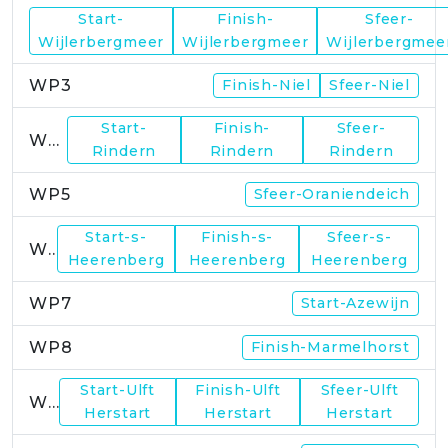
Start-
Finish-
Sfeer-
WP2
Wijlerbergmeer
Wijlerbergmeer
Wijlerbergmee
WP3
Finish-Niel
Sfeer-Niel
Start-
Finish-
Sfeer-
WP4
Rindern
Rindern
Rindern
WP5
Sfeer-Oraniendeich
Start-s-
Finish-s-
Sfeer-s-
WP6
Heerenberg
Heerenberg
Heerenberg
WP7
Start-Azewijn
WP8
Finish-Marmelhorst
Start-Ulft
Finish-Ulft
Sfeer-Ulft
WP9
Herstart
Herstart
Herstart