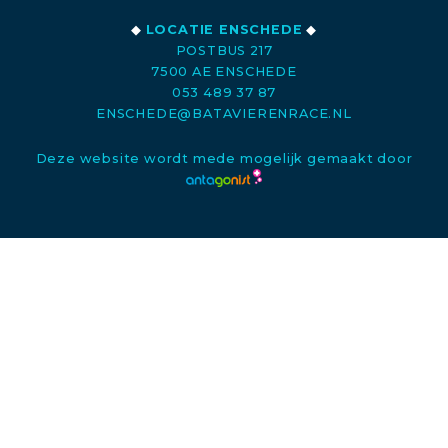
◆
LOCATIE ENSCHEDE
◆
POSTBUS 217
7500 AE ENSCHEDE
053 489 37 87
ENSCHEDE@BATAVIERENRACE.NL
Deze website wordt mede mogelijk gemaakt door