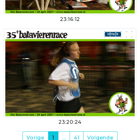
23:16:12
23:20:24
(current)
Vorige
1
…
41
Volgende