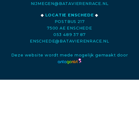
NIJMEGEN@BATAVIERENRACE.NL
◆
LOCATIE ENSCHEDE
◆
POSTBUS 217
7500 AE ENSCHEDE
053 489 37 87
ENSCHEDE@BATAVIERENRACE.NL
Deze website wordt mede mogelijk gemaakt door