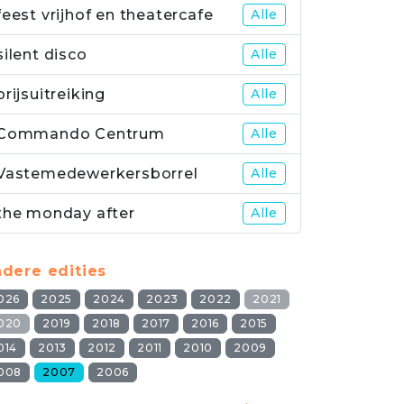
feest vrijhof en theatercafe
Alle
silent disco
Alle
prijsuitreiking
Alle
Commando Centrum
Alle
Vastemedewerkersborrel
Alle
the monday after
Alle
dere edities
026
2025
2024
2023
2022
2021
020
2019
2018
2017
2016
2015
014
2013
2012
2011
2010
2009
008
2007
2006