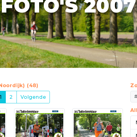
FOTO'S 2007
Noordijk) (48)
Zo
(current)
1
2
Volgende
A