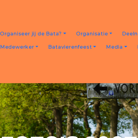
Organiseer jij de Bata?
Organisatie
Deel
Medewerker
Batavierenfeest
Media