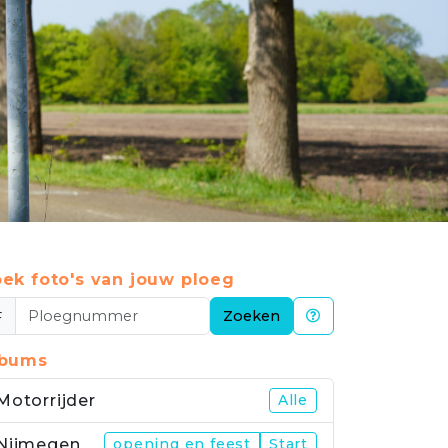
ek foto's van jouw ploeg
#
Zoeken
lbums
Motorrijder
Alle
Nijmegen
opening en feest
Start