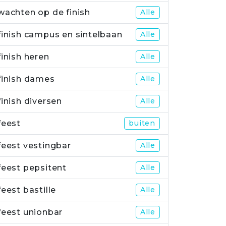
wachten op de finish
Alle
finish campus en sintelbaan
Alle
finish heren
Alle
finish dames
Alle
finish diversen
Alle
feest
buiten
feest vestingbar
Alle
feest pepsitent
Alle
feest bastille
Alle
feest unionbar
Alle