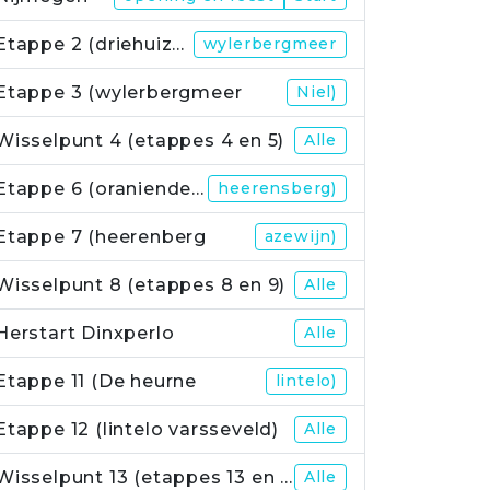
Etappe 2 (driehuizerweg
wylerbergmeer
Etappe 3 (wylerbergmeer
Niel)
Wisselpunt 4 (etappes 4 en 5)
Alle
Etappe 6 (oraniendeich
heerensberg)
Etappe 7 (heerenberg
azewijn)
Wisselpunt 8 (etappes 8 en 9)
Alle
Herstart Dinxperlo
Alle
Etappe 11 (De heurne
lintelo)
Etappe 12 (lintelo varsseveld)
Alle
Wisselpunt 13 (etappes 13 en 14)
Alle