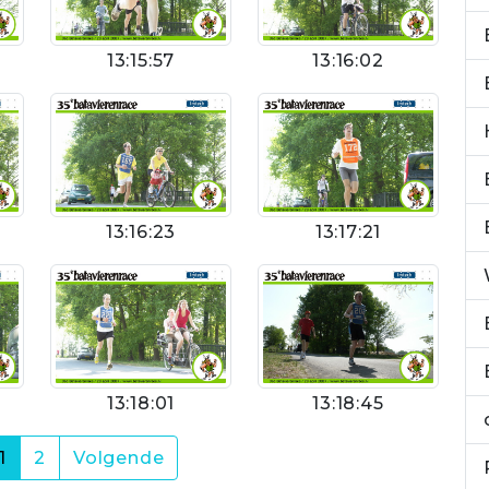
13:15:57
13:16:02
13:16:23
13:17:21
13:18:01
13:18:45
(current)
1
2
Volgende