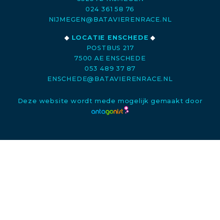
024 361 58 76
NIJMEGEN@BATAVIERENRACE.NL
◆
LOCATIE ENSCHEDE
◆
POSTBUS 217
7500 AE ENSCHEDE
053 489 37 87
ENSCHEDE@BATAVIERENRACE.NL
Deze website wordt mede mogelijk gemaakt door