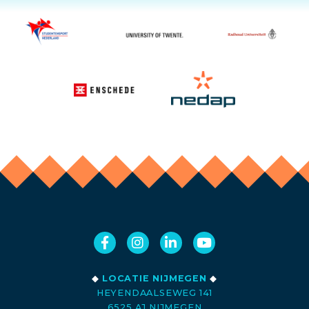
◆
LOCATIE NIJMEGEN
◆
HEYENDAALSEWEG 141
6525 AJ NIJMEGEN