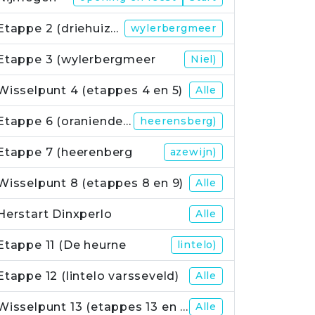
Etappe 2 (driehuizerweg
wylerbergmeer
Etappe 3 (wylerbergmeer
Niel)
Wisselpunt 4 (etappes 4 en 5)
Alle
Etappe 6 (oraniendeich
heerensberg)
Etappe 7 (heerenberg
azewijn)
Wisselpunt 8 (etappes 8 en 9)
Alle
Herstart Dinxperlo
Alle
Etappe 11 (De heurne
lintelo)
Etappe 12 (lintelo varsseveld)
Alle
Wisselpunt 13 (etappes 13 en 14)
Alle