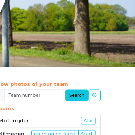
7
ow photos of your team
#
Search
lbums
Motorrijder
Alle
Nijmegen
opening en feest
Start