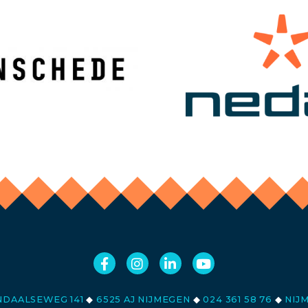
DAALSEWEG 141
◆
6525 AJ NIJMEGEN
◆
024 361 58 76
◆
NIJ