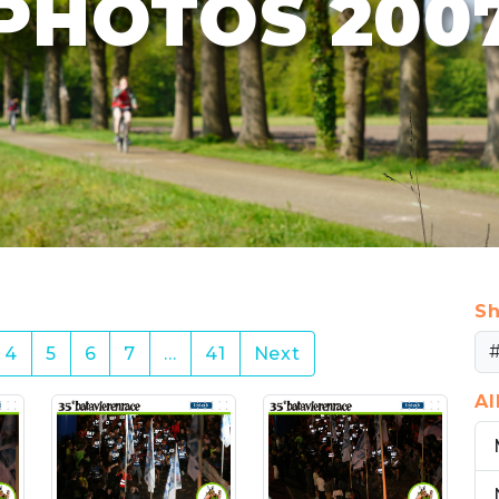
PHOTOS 200
Sh
4
5
6
7
…
41
Next
A