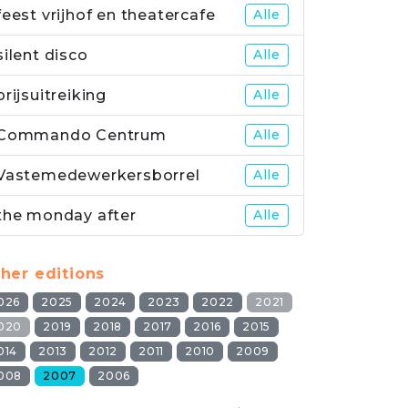
feest vrijhof en theatercafe
Alle
silent disco
Alle
prijsuitreiking
Alle
Commando Centrum
Alle
Vastemedewerkersborrel
Alle
the monday after
Alle
her editions
026
2025
2024
2023
2022
2021
020
2019
2018
2017
2016
2015
014
2013
2012
2011
2010
2009
008
2007
2006