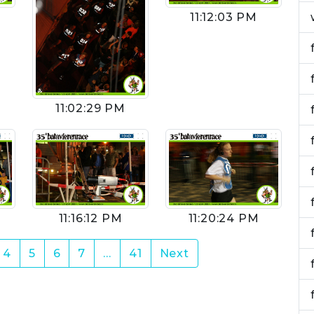
11:12:03 PM
11:02:29 PM
11:16:12 PM
11:20:24 PM
4
5
6
7
…
41
Next