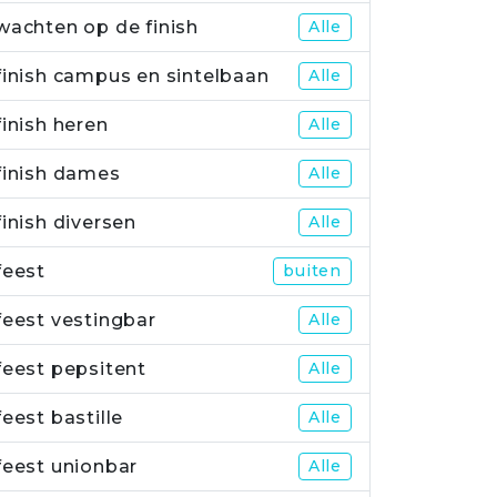
wachten op de finish
Alle
finish campus en sintelbaan
Alle
finish heren
Alle
finish dames
Alle
finish diversen
Alle
feest
buiten
feest vestingbar
Alle
feest pepsitent
Alle
feest bastille
Alle
feest unionbar
Alle