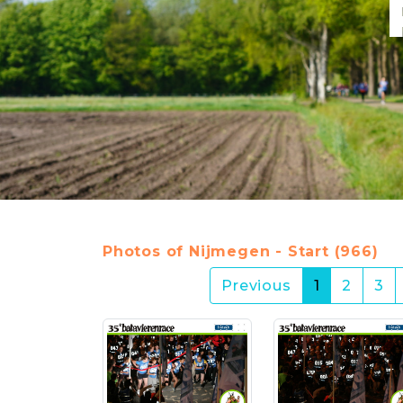
Photos of Nijmegen - Start (966)
(current)
Previous
1
2
3