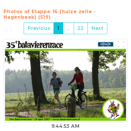
Photos of Etappe 16 (huize zelle -
Hagenbeek) (519)
(current)
Previous
1
…
22
Next
9:44:53 AM