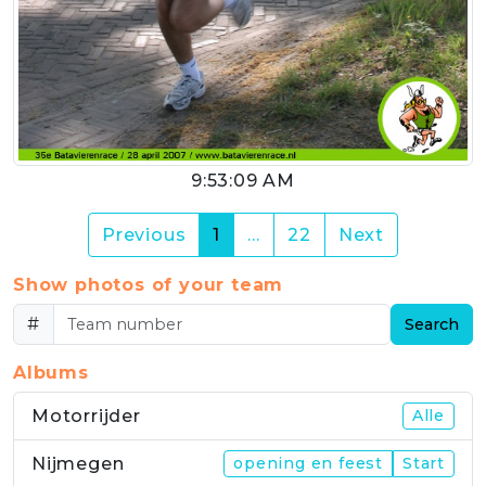
9:53:09 AM
(current)
Previous
1
…
22
Next
Show photos of your team
#
Search
Albums
Motorrijder
Alle
Nijmegen
opening en feest
Start