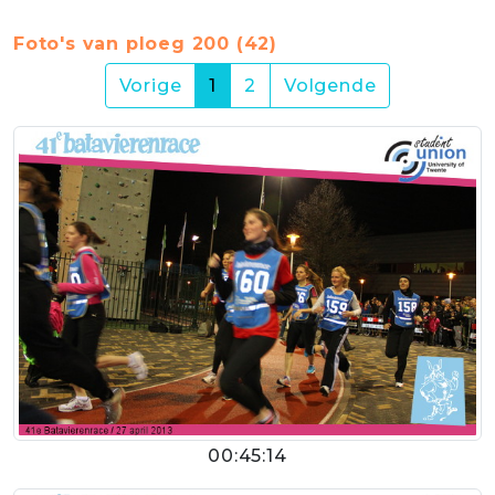
Foto's van ploeg 200 (42)
(current)
Vorige
1
2
Volgende
00:45:14