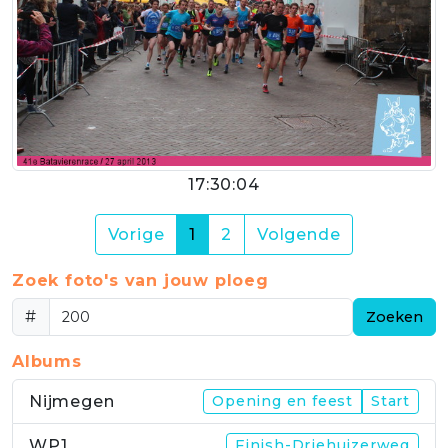
17:30:04
(current)
Vorige
1
2
Volgende
Zoek foto's van jouw ploeg
#
Zoeken
Albums
Nijmegen
Opening en feest
Start
WP1
Finish-Driehuizerweg