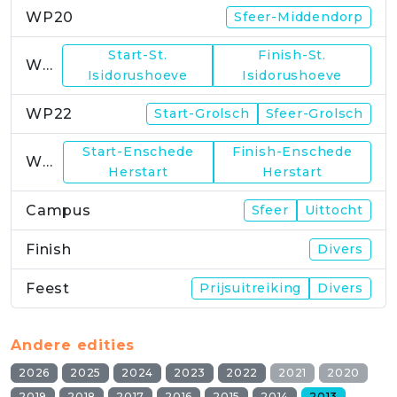
WP20
Sfeer-Middendorp
Start-St.
Finish-St.
WP21
Isidorushoeve
Isidorushoeve
WP22
Start-Grolsch
Sfeer-Grolsch
Start-Enschede
Finish-Enschede
WP23
Herstart
Herstart
Campus
Sfeer
Uittocht
Finish
Divers
Feest
Prijsuitreiking
Divers
Andere edities
2026
2025
2024
2023
2022
2021
2020
2019
2018
2017
2016
2015
2014
2013