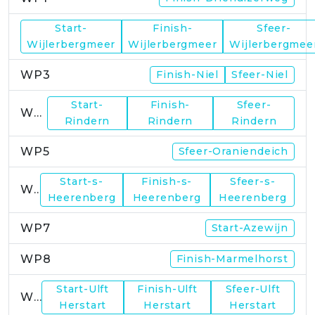
Start-
Finish-
Sfeer-
WP2
Wijlerbergmeer
Wijlerbergmeer
Wijlerbergmee
WP3
Finish-Niel
Sfeer-Niel
Start-
Finish-
Sfeer-
WP4
Rindern
Rindern
Rindern
WP5
Sfeer-Oraniendeich
Start-s-
Finish-s-
Sfeer-s-
WP6
Heerenberg
Heerenberg
Heerenberg
WP7
Start-Azewijn
WP8
Finish-Marmelhorst
Start-Ulft
Finish-Ulft
Sfeer-Ulft
WP9
Herstart
Herstart
Herstart