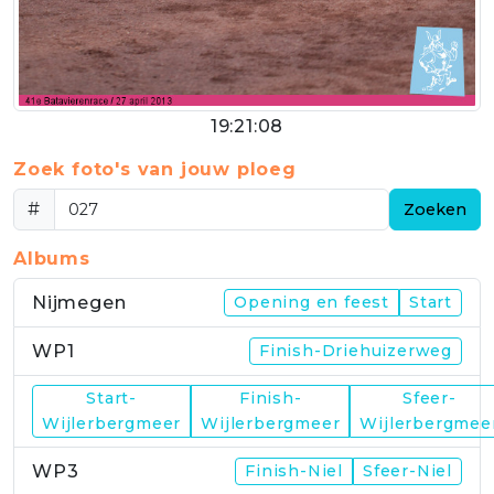
19:21:08
Zoek foto's van jouw ploeg
#
Zoeken
Albums
Nijmegen
Opening en feest
Start
WP1
Finish-Driehuizerweg
Start-
Finish-
Sfeer-
WP2
Wijlerbergmeer
Wijlerbergmeer
Wijlerbergmee
WP3
Finish-Niel
Sfeer-Niel