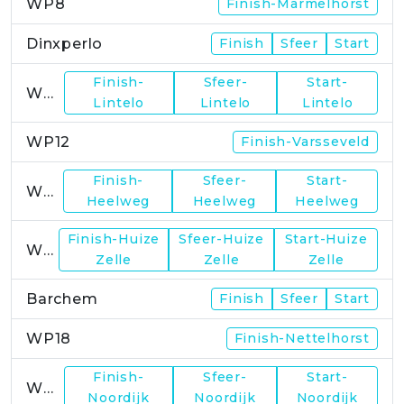
WP8
Finish-Marmelhorst
Dinxperlo
Finish
Sfeer
Start
Finish-
Sfeer-
Start-
WP11
Lintelo
Lintelo
Lintelo
WP12
Finish-Varsseveld
Finish-
Sfeer-
Start-
WP13
Heelweg
Heelweg
Heelweg
Finish-Huize
Sfeer-Huize
Start-Huize
WP15
Zelle
Zelle
Zelle
Barchem
Finish
Sfeer
Start
WP18
Finish-Nettelhorst
Finish-
Sfeer-
Start-
WP19
Noordijk
Noordijk
Noordijk