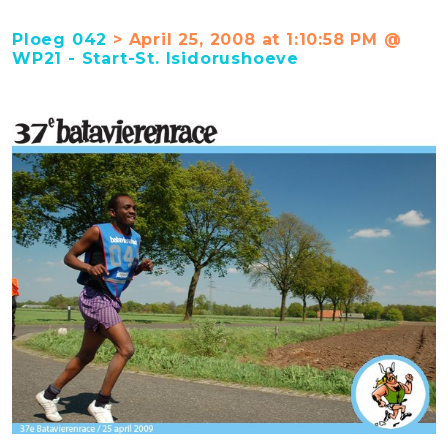
Ploeg 042
> April 25, 2008 at 1:10:58 PM @
WP21 - Start-St. Isidorushoeve