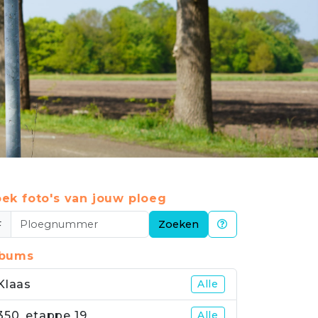
ek foto's van jouw ploeg
#
Zoeken
lbums
Klaas
Alle
350_etappe 19
Alle