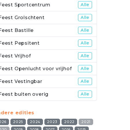
Feest Sportcentrum
Alle
Feest Grolschtent
Alle
Feest Bastille
Alle
Feest Pepsitent
Alle
Feest Vrijhof
Alle
Feest Openlucht voor vrijhof
Alle
Feest Vestingbar
Alle
Feest buiten overig
Alle
dere edities
026
2025
2024
2023
2022
2021
020
2019
2018
2017
2016
2015