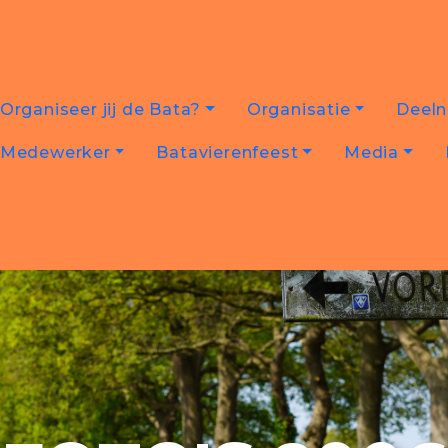
Organiseer jij de Bata?
Organisatie
Deel
Medewerker
Batavierenfeest
Media