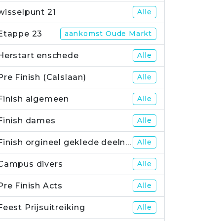
wisselpunt 21
Alle
Etappe 23
aankomst Oude Markt
Herstart enschede
Alle
Pre Finish (Calslaan)
Alle
Finish algemeen
Alle
Finish dames
Alle
Finish orgineel geklede deelnemers
Alle
Campus divers
Alle
Pre Finish Acts
Alle
Feest Prijsuitreiking
Alle