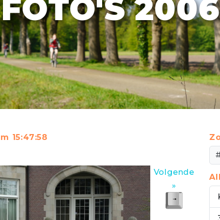
FOTO'S 2006
om 15:47:58
Zo
Volgende
A
»