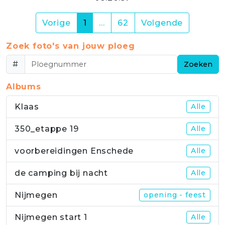
(current)
Vorige
1
…
62
Volgende
Zoek foto's van jouw ploeg
#
Zoeken
Albums
Klaas
Alle
350_etappe 19
Alle
voorbereidingen Enschede
Alle
de camping bij nacht
Alle
Nijmegen
opening - feest
Nijmegen start 1
Alle