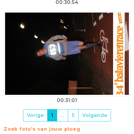
00:30:54
00:31:01
(current)
Vorige
1
…
5
Volgende
Zoek foto's van jouw ploeg