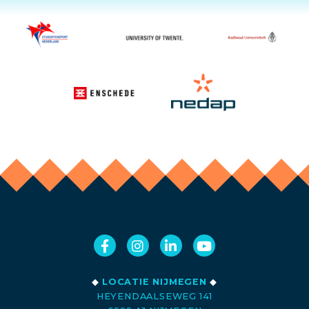
◆
LOCATIE NIJMEGEN
◆
HEYENDAALSEWEG 141