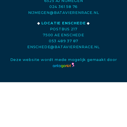
6525 AJ NIJMEGEN
024 361 58 76
NIJMEGEN@BATAVIERENRACE.NL
◆
LOCATIE ENSCHEDE
◆
POSTBUS 217
7500 AE ENSCHEDE
053 489 37 87
ENSCHEDE@BATAVIERENRACE.NL
Deze website wordt mede mogelijk gemaakt door