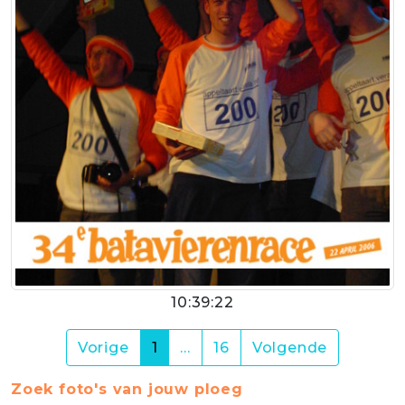
10:39:22
(current)
Vorige
1
…
16
Volgende
Zoek foto's van jouw ploeg