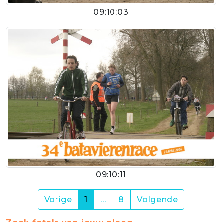
09:10:03
09:10:11
(current)
Vorige
1
…
8
Volgende