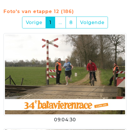
Foto's van etappe 12 (186)
(current)
Vorige
1
…
8
Volgende
09:04:30