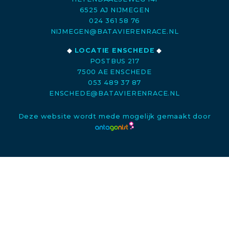
6525 AJ NIJMEGEN
024 361 58 76
NIJMEGEN@BATAVIERENRACE.NL
◆
LOCATIE ENSCHEDE
◆
POSTBUS 217
7500 AE ENSCHEDE
053 489 37 87
ENSCHEDE@BATAVIERENRACE.NL
Deze website wordt mede mogelijk gemaakt door