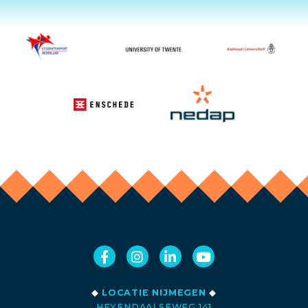
◆
LOCATIE NIJMEGEN
◆
HEYENDAALSEWEG 141