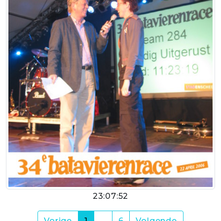
23:07:52
(current)
Vorige
1
…
6
Volgende