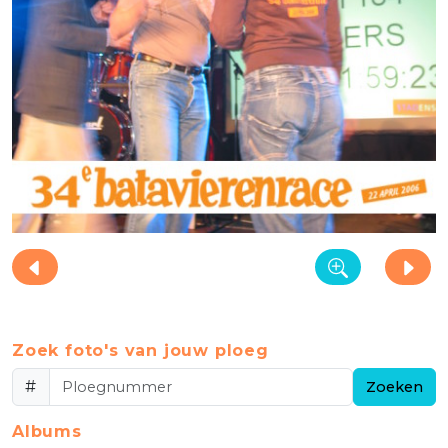
Zoek foto's van jouw ploeg
#
Zoeken
Albums