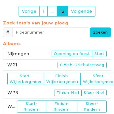
(current)
Vorige
1
…
12
Volgende
Zoek foto's van jouw ploeg
#
Zoeken
Albums
Nijmegen
Opening en feest
Start
WP1
Finish-Driehuizerweg
Start-
Finish-
Sfeer-
WP2
Wijlerbergmeer
Wijlerbergmeer
Wijlerbergmee
WP3
Finish-Niel
Sfeer-Niel
Start-
Finish-
Sfeer-
WP4
Rindern
Rindern
Rindern