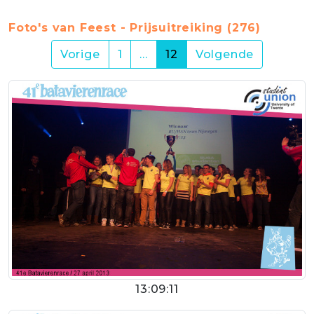
Foto's van Feest - Prijsuitreiking (276)
(current)
Vorige
1
…
12
Volgende
13:09:11