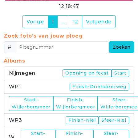
12:18:47
(current)
Vorige
1
…
12
Volgende
Zoek foto's van jouw ploeg
#
Zoeken
Albums
Nijmegen
Opening en feest
Start
WP1
Finish-Driehuizerweg
Start-
Finish-
Sfeer-
WP2
Wijlerbergmeer
Wijlerbergmeer
Wijlerbergmee
WP3
Finish-Niel
Sfeer-Niel
Start-
Finish-
Sfeer-
WP4