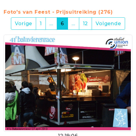
Foto's van Feest - Prijsuitreiking (276)
(current)
Vorige
1
…
6
…
12
Volgende
12:19:06