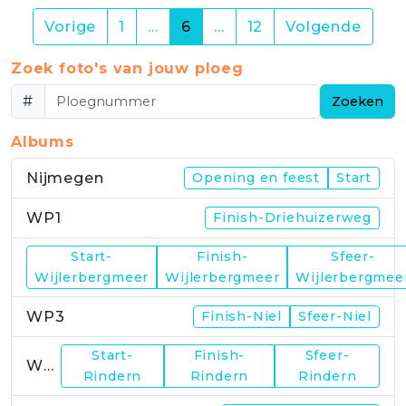
(current)
Vorige
1
…
6
…
12
Volgende
Zoek foto's van jouw ploeg
#
Zoeken
Albums
Nijmegen
Opening en feest
Start
WP1
Finish-Driehuizerweg
Start-
Finish-
Sfeer-
WP2
Wijlerbergmeer
Wijlerbergmeer
Wijlerbergmee
WP3
Finish-Niel
Sfeer-Niel
Start-
Finish-
Sfeer-
WP4
Rindern
Rindern
Rindern