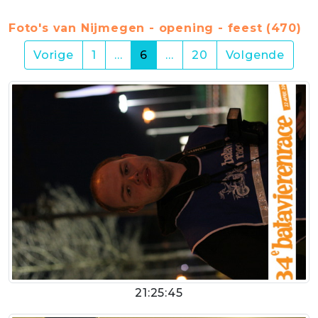
Foto's van Nijmegen - opening - feest (470)
(current)
Vorige
1
…
6
…
20
Volgende
21:25:45