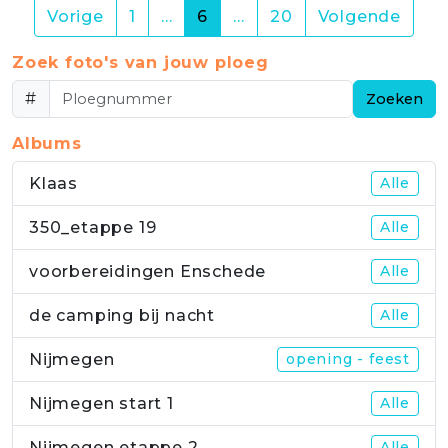
(current)
Vorige
1
…
6
…
20
Volgende
Zoek foto's van jouw ploeg
#
Zoeken
Albums
Klaas
Alle
350_etappe 19
Alle
voorbereidingen Enschede
Alle
de camping bij nacht
Alle
Nijmegen
opening - feest
Nijmegen start 1
Alle
Nijmegen etappe 2
Alle