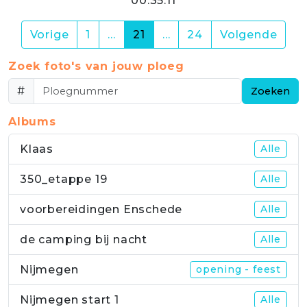
00:35:11
(current)
Vorige
1
…
21
…
24
Volgende
Zoek foto's van jouw ploeg
#
Zoeken
Albums
Klaas
Alle
350_etappe 19
Alle
voorbereidingen Enschede
Alle
de camping bij nacht
Alle
Nijmegen
opening - feest
Nijmegen start 1
Alle