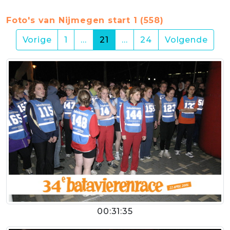
Foto's van Nijmegen start 1 (558)
(current)
Vorige
1
…
21
…
24
Volgende
00:31:35