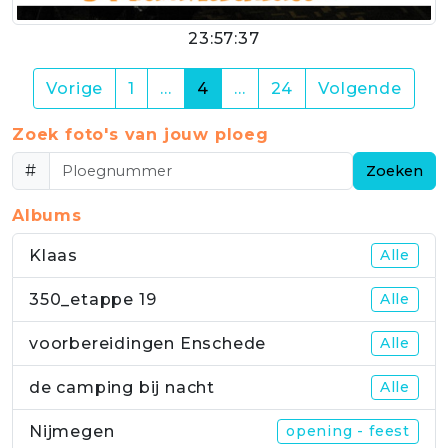
23:57:37
(current)
Vorige
1
…
4
…
24
Volgende
Zoek foto's van jouw ploeg
#
Zoeken
Albums
Klaas
Alle
350_etappe 19
Alle
voorbereidingen Enschede
Alle
de camping bij nacht
Alle
Nijmegen
opening - feest