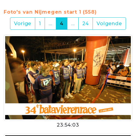
Foto's van Nijmegen start 1 (558)
(current)
Vorige
1
…
4
…
24
Volgende
23:54:03