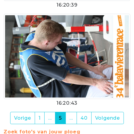
16:20:39
16:20:43
(current)
Vorige
1
…
5
…
40
Volgende
Zoek foto's van jouw ploeg