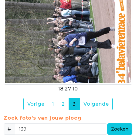
18:27:10
(current)
Vorige
1
2
3
Volgende
Zoek foto's van jouw ploeg
#
Zoeken