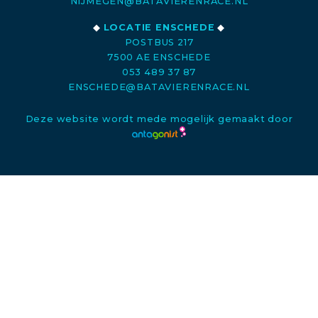
NIJMEGEN@BATAVIERENRACE.NL
◆
LOCATIE ENSCHEDE
◆
POSTBUS 217
7500 AE ENSCHEDE
053 489 37 87
ENSCHEDE@BATAVIERENRACE.NL
Deze website wordt mede mogelijk gemaakt door