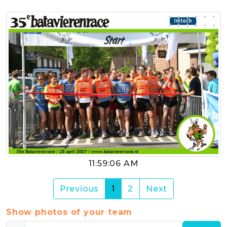
11:59:06 AM
(current)
Previous
1
2
Next
Show photos of your team