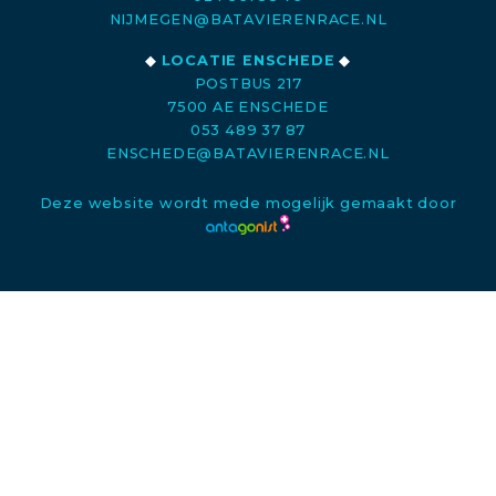
NIJMEGEN@BATAVIERENRACE.NL
◆
LOCATIE ENSCHEDE
◆
POSTBUS 217
7500 AE ENSCHEDE
053 489 37 87
ENSCHEDE@BATAVIERENRACE.NL
Deze website wordt mede mogelijk gemaakt door