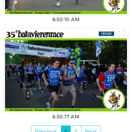
6:50:10 AM
6:50:17 AM
(current)
Previous
1
2
Next