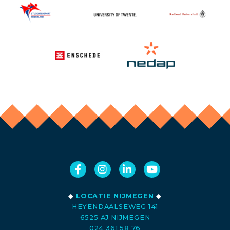
◆
LOCATIE NIJMEGEN
◆
HEYENDAALSEWEG 141
6525 AJ NIJMEGEN
024 361 58 76