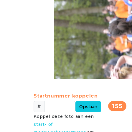
Startnummer koppelen
155
#
Opslaan
Koppel deze foto aan een
start- of