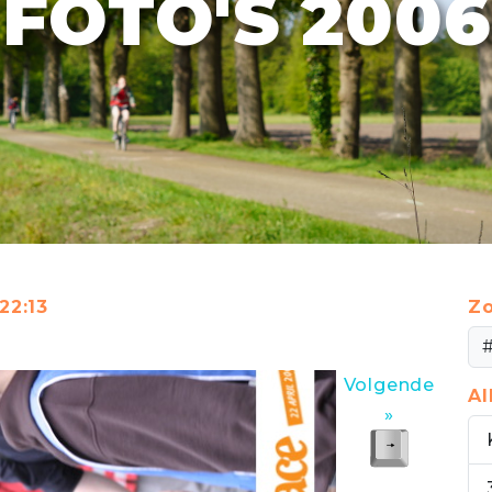
FOTO'S 2006
22:13
Zo
Volgende
A
»