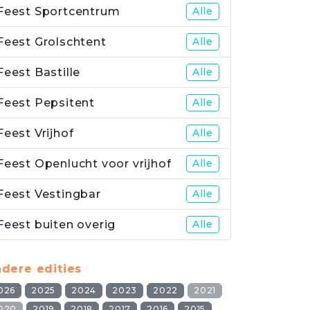
Feest Sportcentrum
Alle
Feest Grolschtent
Alle
Feest Bastille
Alle
Feest Pepsitent
Alle
Feest Vrijhof
Alle
Feest Openlucht voor vrijhof
Alle
Feest Vestingbar
Alle
Feest buiten overig
Alle
dere edities
026
2025
2024
2023
2022
2021
020
2019
2018
2017
2016
2015