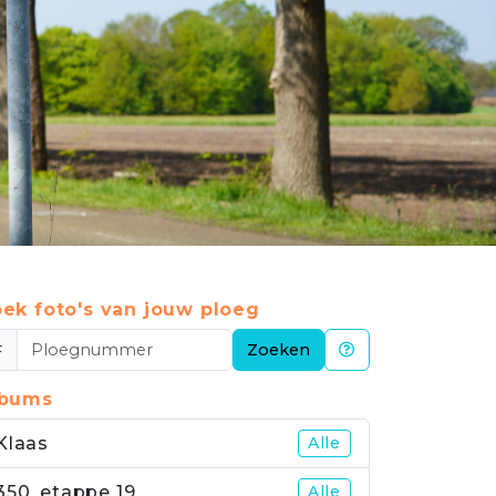
ek foto's van jouw ploeg
#
Zoeken
lbums
Klaas
Alle
350_etappe 19
Alle