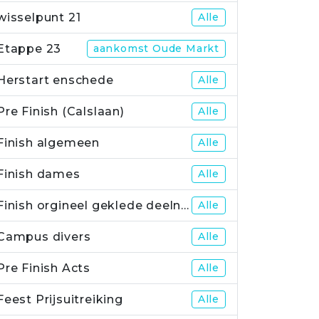
wisselpunt 21
Alle
Etappe 23
aankomst Oude Markt
Herstart enschede
Alle
Pre Finish (Calslaan)
Alle
Finish algemeen
Alle
Finish dames
Alle
Finish orgineel geklede deelnemers
Alle
Campus divers
Alle
Pre Finish Acts
Alle
Feest Prijsuitreiking
Alle