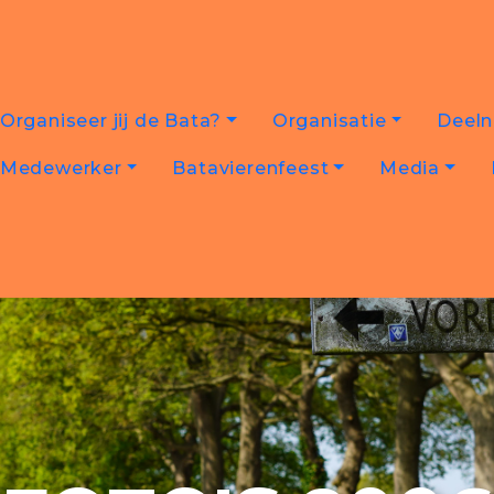
Organiseer jij de Bata?
Organisatie
Deel
Medewerker
Batavierenfeest
Media