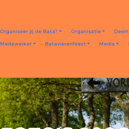
Organiseer jij de Bata?
Organisatie
Deel
Medewerker
Batavierenfeest
Media