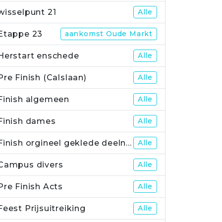
wisselpunt 21
Alle
Etappe 23
aankomst Oude Markt
Herstart enschede
Alle
Pre Finish (Calslaan)
Alle
Finish algemeen
Alle
Finish dames
Alle
Finish orgineel geklede deelnemers
Alle
Campus divers
Alle
Pre Finish Acts
Alle
Feest Prijsuitreiking
Alle