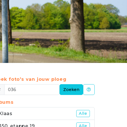
ek foto's van jouw ploeg
#
Zoeken
lbums
Klaas
Alle
350_etappe 19
Alle