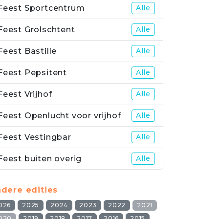
Feest Sportcentrum
Alle
Feest Grolschtent
Alle
Feest Bastille
Alle
Feest Pepsitent
Alle
Feest Vrijhof
Alle
Feest Openlucht voor vrijhof
Alle
Feest Vestingbar
Alle
Feest buiten overig
Alle
dere edities
026
2025
2024
2023
2022
2021
020
2019
2018
2017
2016
2015