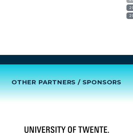
2
2
OTHER PARTNERS / SPONSORS