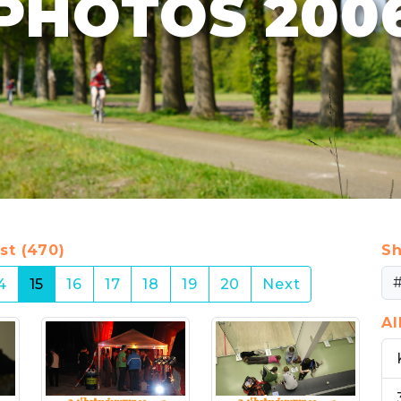
PHOTOS 200
st (470)
Sh
(current)
4
15
16
17
18
19
20
Next
A