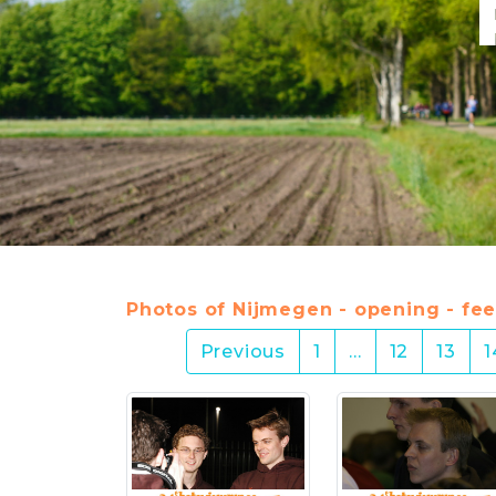
Photos of Nijmegen - opening - fee
Previous
1
…
12
13
1