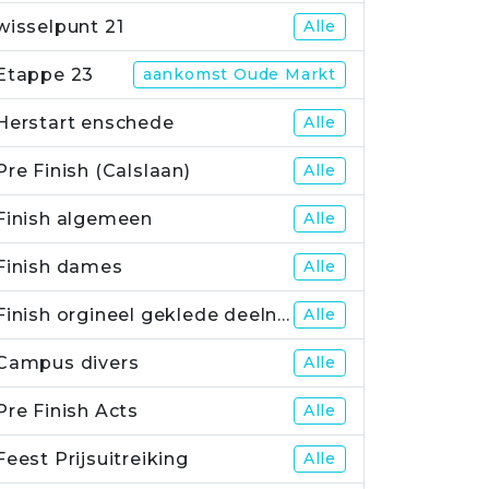
wisselpunt 21
Alle
Etappe 23
aankomst Oude Markt
Herstart enschede
Alle
Pre Finish (Calslaan)
Alle
Finish algemeen
Alle
Finish dames
Alle
Finish orgineel geklede deelnemers
Alle
Campus divers
Alle
Pre Finish Acts
Alle
Feest Prijsuitreiking
Alle