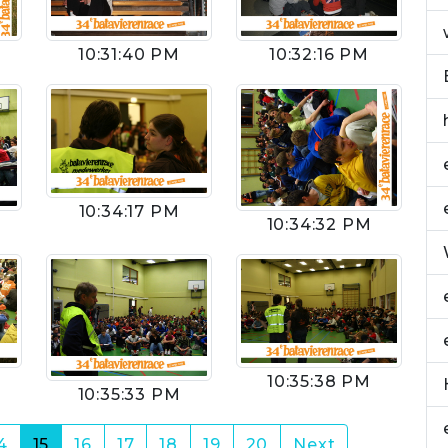
10:31:40 PM
10:32:16 PM
10:34:17 PM
10:34:32 PM
10:35:38 PM
10:35:33 PM
(current)
4
15
16
17
18
19
20
Next