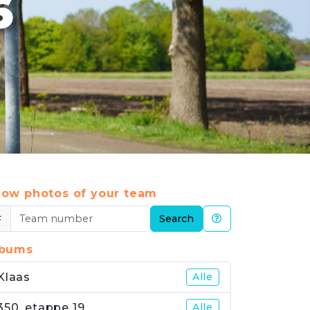
6
ow photos of your team
#
Search
lbums
Klaas
Alle
350_etappe 19
Alle