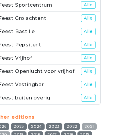
Feest Sportcentrum
Alle
Feest Grolschtent
Alle
Feest Bastille
Alle
Feest Pepsitent
Alle
Feest Vrijhof
Alle
Feest Openlucht voor vrijhof
Alle
Feest Vestingbar
Alle
Feest buiten overig
Alle
her editions
026
2025
2024
2023
2022
2021
020
2019
2018
2017
2016
2015