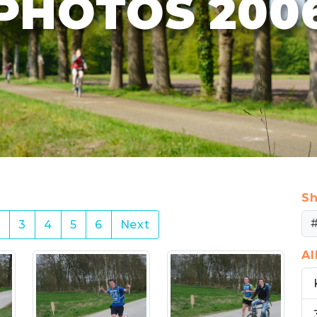
PHOTOS 200
Sh
rent)
2
3
4
5
6
Next
A