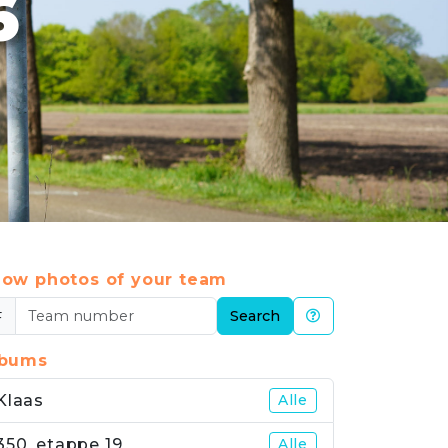
6
ow photos of your team
#
Search
lbums
Klaas
Alle
350_etappe 19
Alle