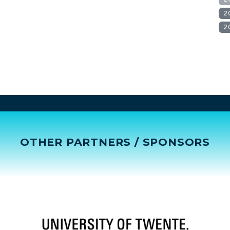
2
2
OTHER PARTNERS / SPONSORS