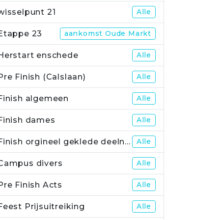
wisselpunt 21
Alle
Etappe 23
aankomst Oude Markt
Herstart enschede
Alle
Pre Finish (Calslaan)
Alle
Finish algemeen
Alle
Finish dames
Alle
Finish orgineel geklede deelnemers
Alle
Campus divers
Alle
Pre Finish Acts
Alle
Feest Prijsuitreiking
Alle