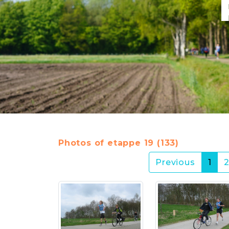
Photos of etappe 19 (133)
(cur
Previous
1