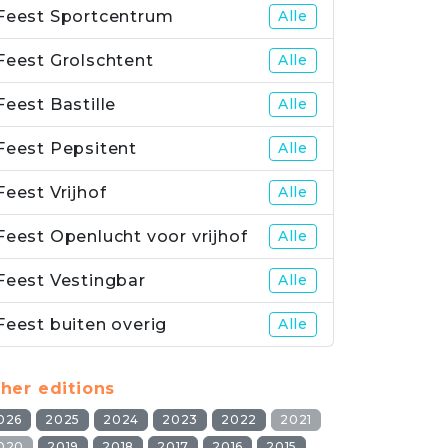
Feest Sportcentrum
Alle
Feest Grolschtent
Alle
Feest Bastille
Alle
Feest Pepsitent
Alle
Feest Vrijhof
Alle
Feest Openlucht voor vrijhof
Alle
Feest Vestingbar
Alle
Feest buiten overig
Alle
her editions
026
2025
2024
2023
2022
2021
020
2019
2018
2017
2016
2015