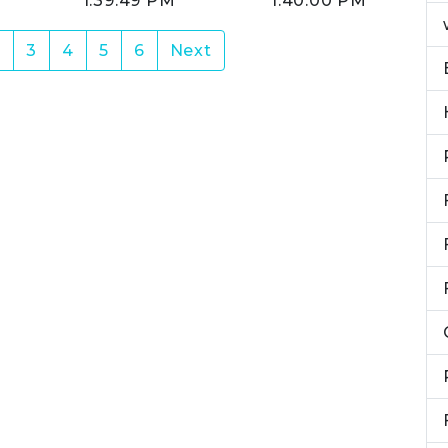
1:39:49 PM
1:40:00 PM
rent)
2
3
4
5
6
Next