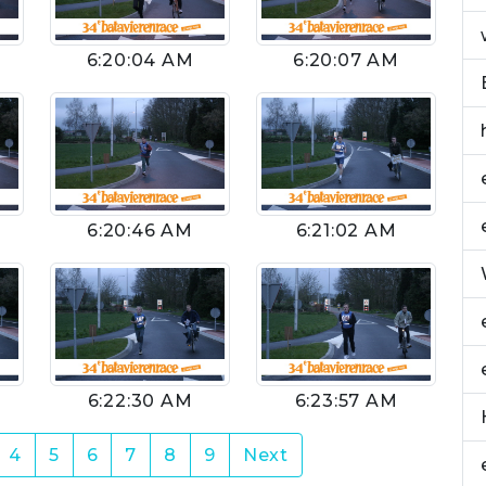
6:20:04 AM
6:20:07 AM
6:20:46 AM
6:21:02 AM
6:22:30 AM
6:23:57 AM
4
5
6
7
8
9
Next