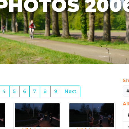
PHOTOS 200
Sh
4
5
6
7
8
9
Next
A