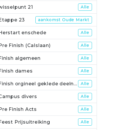
wisselpunt 21
Alle
Etappe 23
aankomst Oude Markt
Herstart enschede
Alle
Pre Finish (Calslaan)
Alle
Finish algemeen
Alle
Finish dames
Alle
Finish orgineel geklede deelnemers
Alle
Campus divers
Alle
Pre Finish Acts
Alle
Feest Prijsuitreiking
Alle