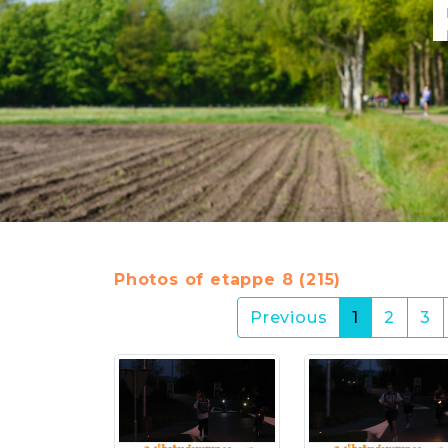
Photos of etappe 8 (215)
(current)
Previous
1
2
3