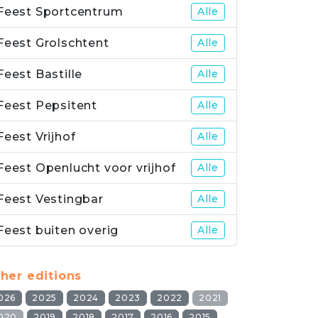
Feest Sportcentrum
Alle
Feest Grolschtent
Alle
Feest Bastille
Alle
Feest Pepsitent
Alle
Feest Vrijhof
Alle
Feest Openlucht voor vrijhof
Alle
Feest Vestingbar
Alle
Feest buiten overig
Alle
her editions
026
2025
2024
2023
2022
2021
020
2019
2018
2017
2016
2015