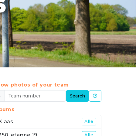
6
ow photos of your team
#
Search
lbums
Klaas
Alle
350_etappe 19
Alle