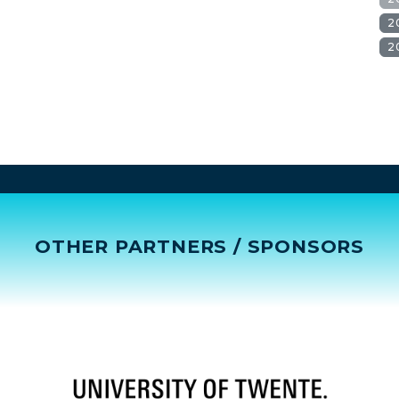
2
2
OTHER PARTNERS / SPONSORS