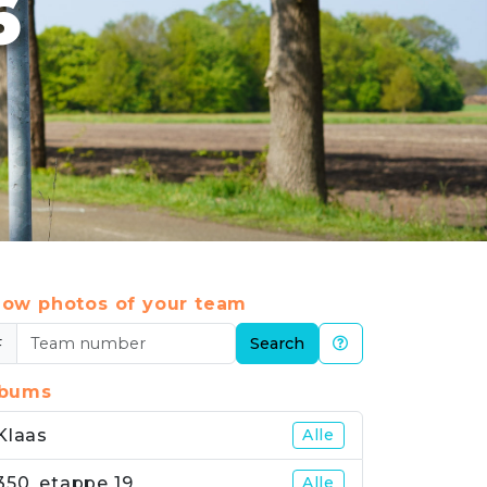
6
ow photos of your team
#
Search
lbums
Klaas
Alle
350_etappe 19
Alle