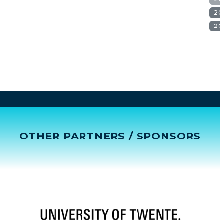
2
2
OTHER PARTNERS / SPONSORS