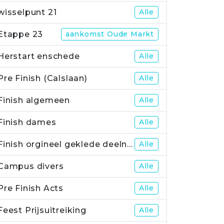
wisselpunt 21
Alle
Etappe 23
aankomst Oude Markt
Herstart enschede
Alle
Pre Finish (Calslaan)
Alle
Finish algemeen
Alle
Finish dames
Alle
Finish orgineel geklede deelnemers
Alle
Campus divers
Alle
Pre Finish Acts
Alle
Feest Prijsuitreiking
Alle