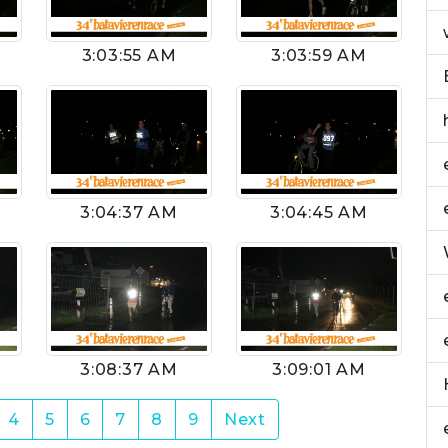
3:03:55 AM
3:03:59 AM
3:04:37 AM
3:04:45 AM
3:08:37 AM
3:09:01 AM
4
5
6
7
8
9
Next