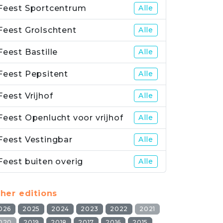
Feest Sportcentrum
Alle
Feest Grolschtent
Alle
Feest Bastille
Alle
Feest Pepsitent
Alle
Feest Vrijhof
Alle
Feest Openlucht voor vrijhof
Alle
Feest Vestingbar
Alle
Feest buiten overig
Alle
her editions
026
2025
2024
2023
2022
2021
020
2019
2018
2017
2016
2015