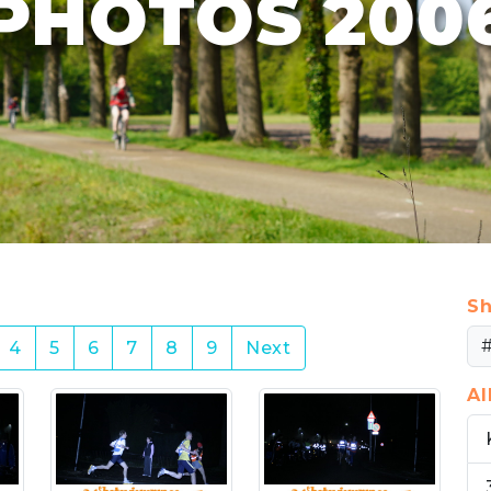
PHOTOS 200
Sh
4
5
6
7
8
9
Next
A