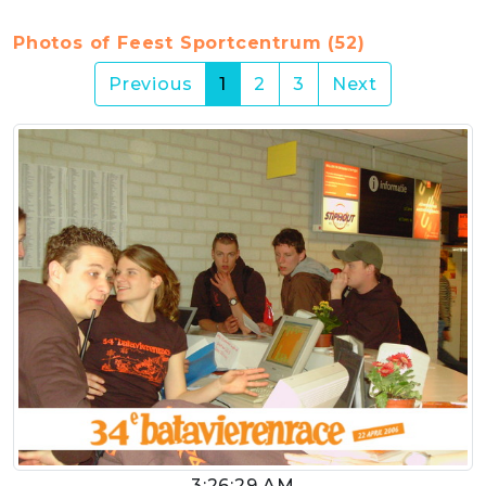
Photos of Feest Sportcentrum (52)
(current)
Previous
1
2
3
Next
3:26:29 AM