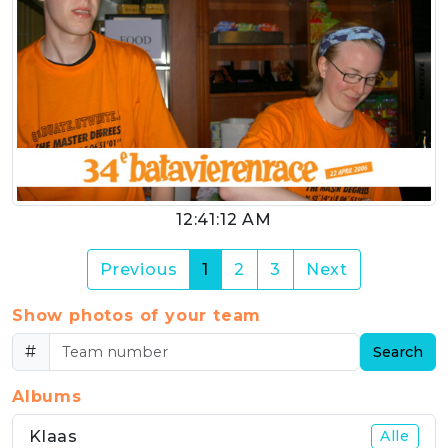
12:41:12 AM
(current)
Previous
1
2
3
Next
Show photos of your team
#
Search
Albums
Klaas
Alle