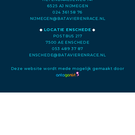
6525 AJ NIJMEGEN
024 361 58 76
NIJMEGEN@BATAVIERENRACE.NL
◆
LOCATIE ENSCHEDE
◆
POSTBUS 217
7500 AE ENSCHEDE
053 489 37 87
ENSCHEDE@BATAVIERENRACE.NL
Deze website wordt mede mogelijk gemaakt door