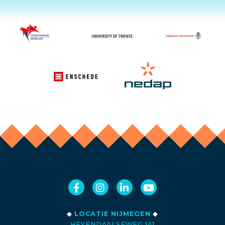
◆
LOCATIE NIJMEGEN
◆
HEYENDAALSEWEG 141