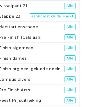
wisselpunt 21
Alle
Etappe 23
aankomst Oude Markt
Herstart enschede
Alle
Pre Finish (Calslaan)
Alle
Finish algemeen
Alle
Finish dames
Alle
Finish orgineel geklede deelnemers
Alle
Campus divers
Alle
Pre Finish Acts
Alle
Feest Prijsuitreiking
Alle