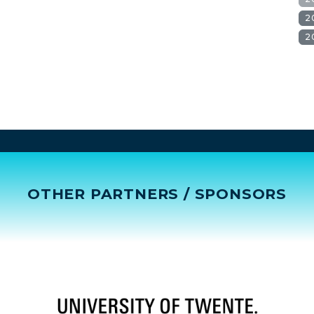
2
2
OTHER PARTNERS / SPONSORS