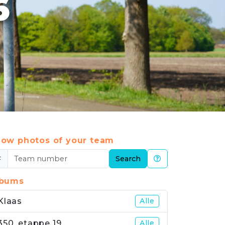
6
ow photos of your team
#
Search
lbums
Klaas
Alle
350_etappe 19
Alle