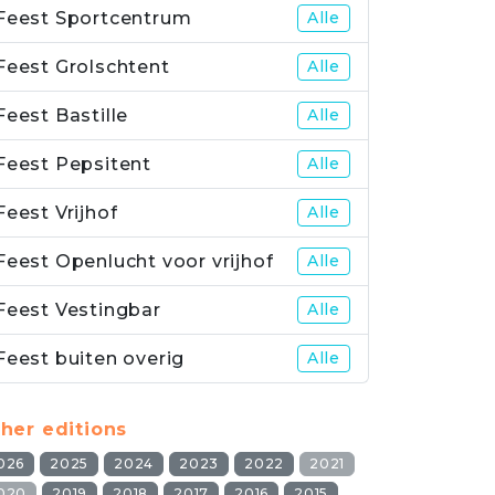
Feest Sportcentrum
Alle
Feest Grolschtent
Alle
Feest Bastille
Alle
Feest Pepsitent
Alle
Feest Vrijhof
Alle
Feest Openlucht voor vrijhof
Alle
Feest Vestingbar
Alle
Feest buiten overig
Alle
her editions
026
2025
2024
2023
2022
2021
020
2019
2018
2017
2016
2015