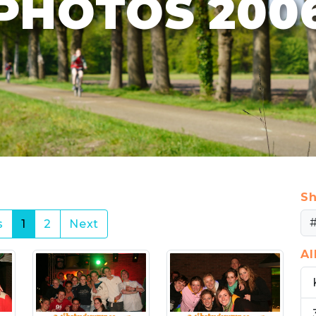
PHOTOS 200
Sh
(current)
s
1
2
Next
A