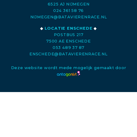
6525 AJ NIJMEGEN
024 361 58 76
NIJMEGEN@BATAVIERENRACE.NL
◆
LOCATIE ENSCHEDE
◆
POSTBUS 217
7500 AE ENSCHEDE
053 489 37 87
ENSCHEDE@BATAVIERENRACE.NL
Deze website wordt mede mogelijk gemaakt door