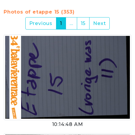
Photos of etappe 15 (353)
(current)
Previous
1
…
15
Next
10:14:48 AM