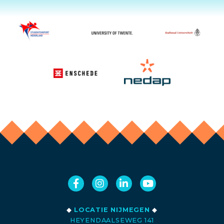
◆
LOCATIE NIJMEGEN
◆
HEYENDAALSEWEG 141