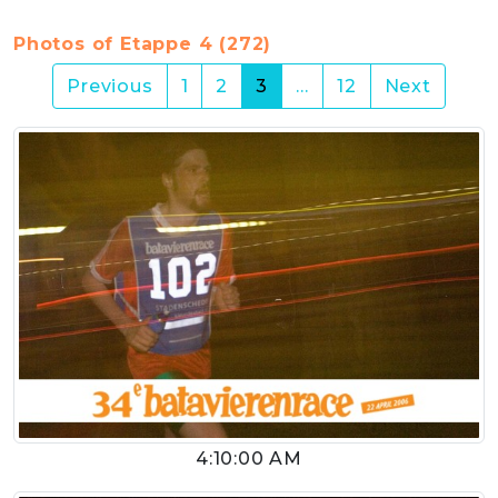
Photos of Etappe 4 (272)
(current)
Previous
1
2
3
…
12
Next
4:10:00 AM