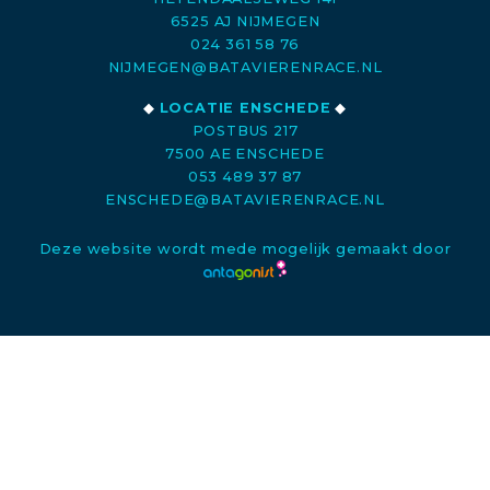
6525 AJ NIJMEGEN
024 361 58 76
NIJMEGEN@BATAVIERENRACE.NL
◆
LOCATIE ENSCHEDE
◆
POSTBUS 217
7500 AE ENSCHEDE
053 489 37 87
ENSCHEDE@BATAVIERENRACE.NL
Deze website wordt mede mogelijk gemaakt door