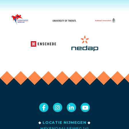
◆
LOCATIE NIJMEGEN
◆
HEYENDAALSEWEG 141