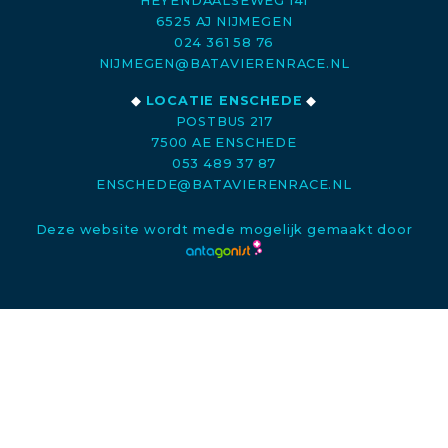
HEYENDAALSEWEG 141
6525 AJ NIJMEGEN
024 361 58 76
NIJMEGEN@BATAVIERENRACE.NL
◆
LOCATIE ENSCHEDE
◆
POSTBUS 217
7500 AE ENSCHEDE
053 489 37 87
ENSCHEDE@BATAVIERENRACE.NL
Deze website wordt mede mogelijk gemaakt door