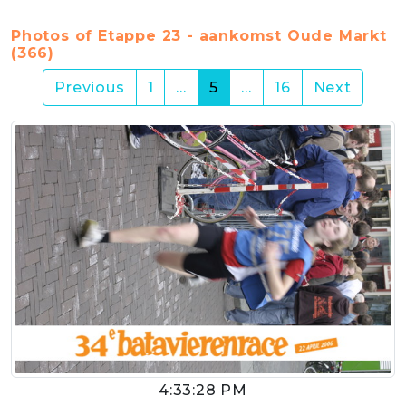
Photos of Etappe 23 - aankomst Oude Markt
(366)
(current)
Previous
1
…
5
…
16
Next
4:33:28 PM