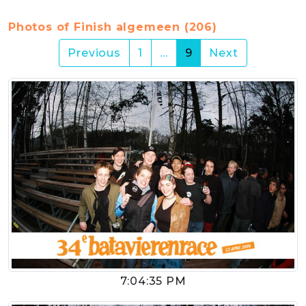
Photos of Finish algemeen (206)
(current)
Previous
1
…
9
Next
7:04:35 PM