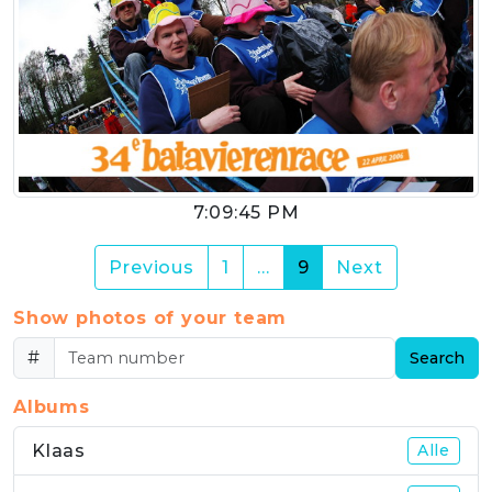
7:09:45 PM
(current)
Previous
1
…
9
Next
Show photos of your team
#
Search
Albums
Klaas
Alle