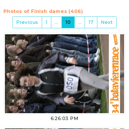
Photos of Finish dames (406)
(current)
Previous
1
…
10
…
17
Next
6:26:03 PM