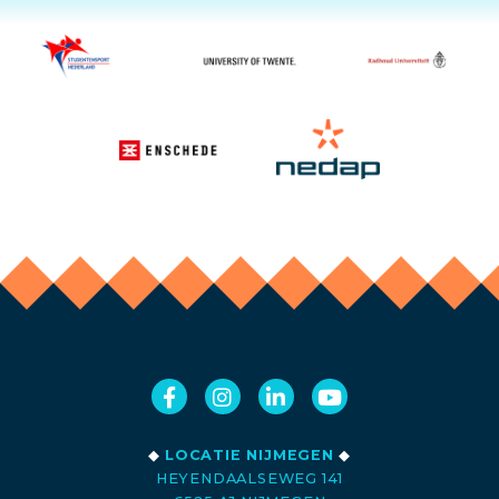
◆
LOCATIE NIJMEGEN
◆
HEYENDAALSEWEG 141