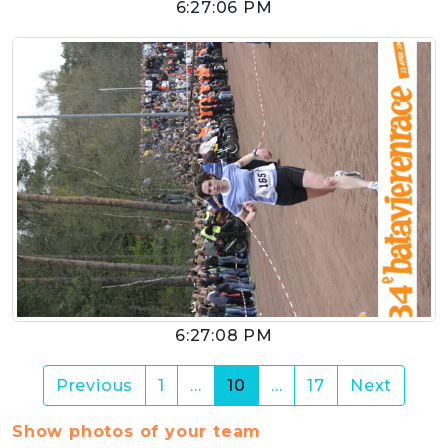
6:27:06 PM
6:27:08 PM
(current)
Previous
1
…
10
…
17
Next
Show photos of your team