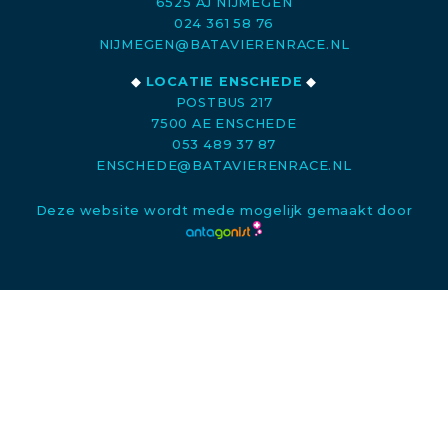
6525 AJ NIJMEGEN
024 361 58 76
NIJMEGEN@BATAVIERENRACE.NL
◆
LOCATIE ENSCHEDE
◆
POSTBUS 217
7500 AE ENSCHEDE
053 489 37 87
ENSCHEDE@BATAVIERENRACE.NL
Deze website wordt mede mogelijk gemaakt door