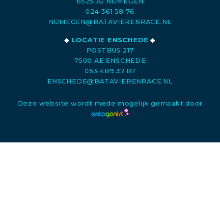
6525 AJ NIJMEGEN
024 361 58 76
NIJMEGEN@BATAVIERENRACE.NL
◆
LOCATIE ENSCHEDE
◆
POSTBUS 217
7500 AE ENSCHEDE
053 489 37 87
ENSCHEDE@BATAVIERENRACE.NL
Deze website wordt mede mogelijk gemaakt door