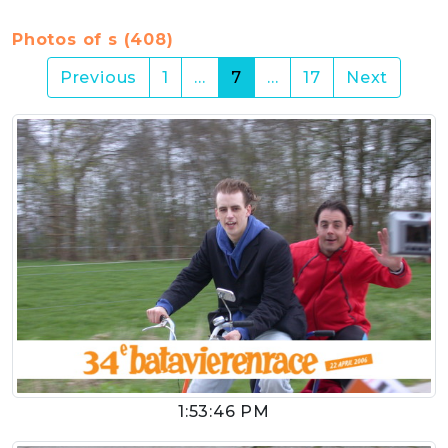
Photos of s (408)
(current)
Previous
1
…
7
…
17
Next
1:53:46 PM