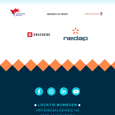
◆
LOCATIE NIJMEGEN
◆
HEYENDAALSEWEG 141