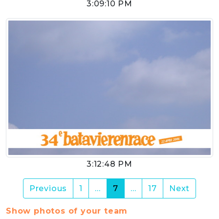
3:09:10 PM
3:12:48 PM
(current)
Previous
1
…
7
…
17
Next
Show photos of your team