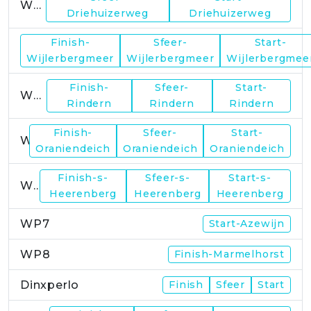
WP1
Driehuizerweg
Driehuizerweg
Finish-
Sfeer-
Start-
WP2
Wijlerbergmeer
Wijlerbergmeer
Wijlerbergmee
Finish-
Sfeer-
Start-
WP4
Rindern
Rindern
Rindern
Finish-
Sfeer-
Start-
WP5
Oraniendeich
Oraniendeich
Oraniendeich
Finish-s-
Sfeer-s-
Start-s-
WP6
Heerenberg
Heerenberg
Heerenberg
WP7
Start-Azewijn
WP8
Finish-Marmelhorst
Dinxperlo
Finish
Sfeer
Start