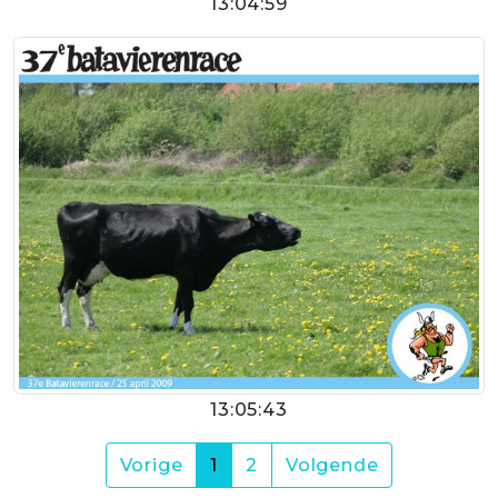
13:04:59
13:05:43
(current)
Vorige
1
2
Volgende