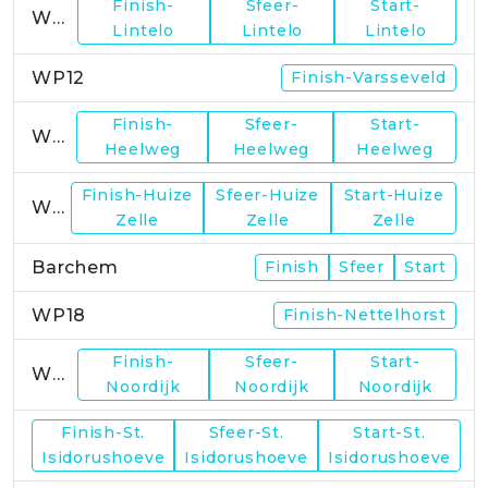
Finish-
Sfeer-
Start-
WP11
Lintelo
Lintelo
Lintelo
WP12
Finish-Varsseveld
Finish-
Sfeer-
Start-
WP13
Heelweg
Heelweg
Heelweg
Finish-Huize
Sfeer-Huize
Start-Huize
WP15
Zelle
Zelle
Zelle
Barchem
Finish
Sfeer
Start
WP18
Finish-Nettelhorst
Finish-
Sfeer-
Start-
WP19
Noordijk
Noordijk
Noordijk
Finish-St.
Sfeer-St.
Start-St.
WP21
Isidorushoeve
Isidorushoeve
Isidorushoeve