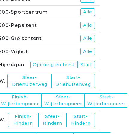
900-Sportcentrum
Alle
900-Pepsitent
Alle
900-Grolschtent
Alle
900-Vrijhof
Alle
Nijmegen
Opening en feest
Start
Sfeer-
Start-
WP1
Driehuizerweg
Driehuizerweg
Finish-
Sfeer-
Start-
WP2
Wijlerbergmeer
Wijlerbergmeer
Wijlerbergmeer
Finish-
Sfeer-
Start-
WP4
Rindern
Rindern
Rindern