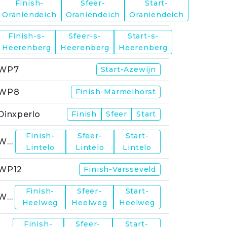
Finish-
Sfeer-
Start-
WP5
Oraniendeich
Oraniendeich
Oraniendeich
Finish-s-
Sfeer-s-
Start-s-
WP6
Heerenberg
Heerenberg
Heerenberg
WP7
Start-Azewijn
WP8
Finish-Marmelhorst
Dinxperlo
Finish
Sfeer
Start
Finish-
Sfeer-
Start-
WP11
Lintelo
Lintelo
Lintelo
WP12
Finish-Varsseveld
Finish-
Sfeer-
Start-
WP13
Heelweg
Heelweg
Heelweg
Finish-
Sfeer-
Start-