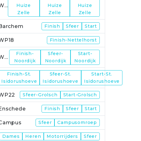
WP15
Huize
Huize
Huize
Zelle
Zelle
Zelle
Barchem
Finish
Sfeer
Start
WP18
Finish-Nettelhorst
Finish-
Sfeer-
Start-
WP19
Noordijk
Noordijk
Noordijk
Finish-St.
Sfeer-St.
Start-St.
WP21
Isidorushoeve
Isidorushoeve
Isidorushoeve
WP22
Sfeer-Grolsch
Start-Grolsch
Enschede
Finish
Sfeer
Start
Campus
Sfeer
Campusomroep
Finish
Dames
Heren
Motorrijders
Sfeer