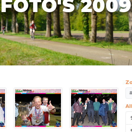
FOTO'S 2009
Zo
A