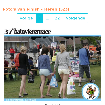
Foto's van Finish - Heren (523)
(current)
Vorige
1
…
22
Volgende