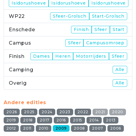
Isidorushoeve
Isidorushoeve
Isidorushoeve
WP22
Sfeer-Grolsch
Start-Grolsch
Enschede
Finish
Sfeer
Start
Campus
Sfeer
Campusomroep
Finish
Dames
Heren
Motorrijders
Sfeer
Camping
Alle
Overig
Alle
Andere edities
2026
2025
2024
2023
2022
2021
2020
2019
2018
2017
2016
2015
2014
2013
2012
2011
2010
2009
2008
2007
2006