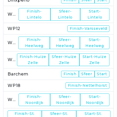
Dinxperlo
Finish-
Sfeer-
Start-
WP11
Lintelo
Lintelo
Lintelo
WP12
Finish-Varsseveld
Finish-
Sfeer-
Start-
WP13
Heelweg
Heelweg
Heelweg
Finish-Huize
Sfeer-Huize
Start-Huize
WP15
Zelle
Zelle
Zelle
Barchem
Finish
Sfeer
Start
WP18
Finish-Nettelhorst
Finish-
Sfeer-
Start-
WP19
Noordijk
Noordijk
Noordijk
Finish-St.
Sfeer-St.
Start-St.
WP21