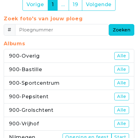
(current)
Vorige
1
…
19
Volgende
Zoek foto's van jouw ploeg
#
Zoeken
Albums
900-Overig
Alle
900-Bastille
Alle
900-Sportcentrum
Alle
900-Pepsitent
Alle
900-Grolschtent
Alle
900-Vrijhof
Alle
Nijmegen
Opening en feest
Start