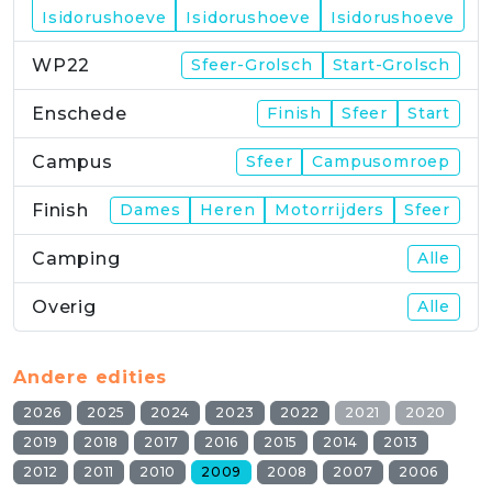
WP21
Isidorushoeve
Isidorushoeve
Isidorushoeve
WP22
Sfeer-Grolsch
Start-Grolsch
Enschede
Finish
Sfeer
Start
Campus
Sfeer
Campusomroep
Finish
Dames
Heren
Motorrijders
Sfeer
Camping
Alle
Overig
Alle
Andere edities
2026
2025
2024
2023
2022
2021
2020
2019
2018
2017
2016
2015
2014
2013
2012
2011
2010
2009
2008
2007
2006