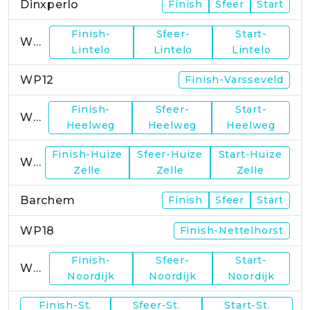
Dinxperlo
Finish
Sfeer
Start
Finish-
Sfeer-
Start-
WP11
Lintelo
Lintelo
Lintelo
WP12
Finish-Varsseveld
Finish-
Sfeer-
Start-
WP13
Heelweg
Heelweg
Heelweg
Finish-Huize
Sfeer-Huize
Start-Huize
WP15
Zelle
Zelle
Zelle
Barchem
Finish
Sfeer
Start
WP18
Finish-Nettelhorst
Finish-
Sfeer-
Start-
WP19
Noordijk
Noordijk
Noordijk
Finish-St.
Sfeer-St.
Start-St.