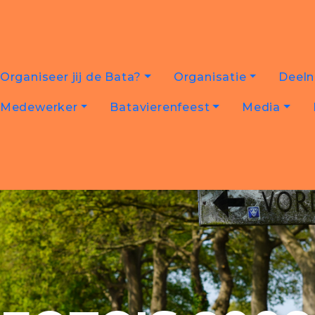
Organiseer jij de Bata?
Organisatie
Deel
Medewerker
Batavierenfeest
Media