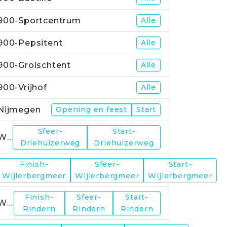
900-Sportcentrum
Alle
900-Pepsitent
Alle
900-Grolschtent
Alle
900-Vrijhof
Alle
Nijmegen
Opening en feest
Start
Sfeer-
Start-
WP1
Driehuizerweg
Driehuizerweg
Finish-
Sfeer-
Start-
WP2
Wijlerbergmeer
Wijlerbergmeer
Wijlerbergmeer
Finish-
Sfeer-
Start-
WP4
Rindern
Rindern
Rindern