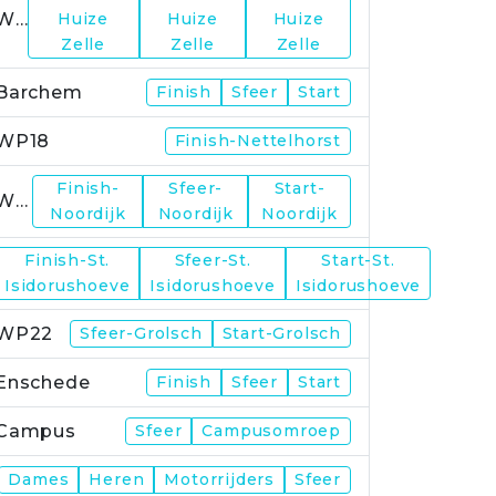
WP15
Huize
Huize
Huize
Zelle
Zelle
Zelle
Barchem
Finish
Sfeer
Start
WP18
Finish-Nettelhorst
Finish-
Sfeer-
Start-
WP19
Noordijk
Noordijk
Noordijk
Finish-St.
Sfeer-St.
Start-St.
WP21
Isidorushoeve
Isidorushoeve
Isidorushoeve
WP22
Sfeer-Grolsch
Start-Grolsch
Enschede
Finish
Sfeer
Start
Campus
Sfeer
Campusomroep
Finish
Dames
Heren
Motorrijders
Sfeer