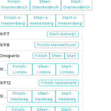
Finish-
Sfeer-
Start-
WP5
Oraniendeich
Oraniendeich
Oraniendeich
Finish-s-
Sfeer-s-
Start-s-
WP6
Heerenberg
Heerenberg
Heerenberg
WP7
Start-Azewijn
WP8
Finish-Marmelhorst
Dinxperlo
Finish
Sfeer
Start
Finish-
Sfeer-
Start-
WP11
Lintelo
Lintelo
Lintelo
WP12
Finish-Varsseveld
Finish-
Sfeer-
Start-
WP13
Heelweg
Heelweg
Heelweg
Finish-
Sfeer-
Start-