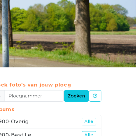
ek foto's van jouw ploeg
#
Zoeken
lbums
900-Overig
Alle
900-Bastille
Alle